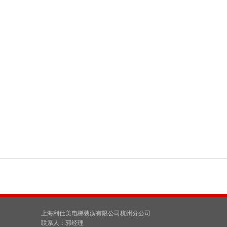
上海利仕美电梯装潢有限公司杭州分公司
联系人：郭经理